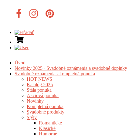
Úvod
Novinky 2025 - Svadobné oznámenia a svadobné doplnky
Svadobné oznámenia - kompletná ponuka
HOT NEWS
Katalóg 2025
Stála ponuka
Akciová ponuka
Novinky
Kompletná ponuka
Svadobné produkty
Štýly
Romantické
Klasické
Humorné