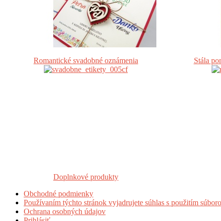
Romantické svadobné oznámenia
Stála p
Doplnkové produkty
Obchodné podmienky
Používaním týchto stránok vyjadrujete súhlas s použitím súbor
Ochrana osobných údajov
Prihlásiť