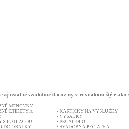
j ostatné svadobné tlačoviny v rovnakom štýle ako
OBNÉ MENOVKY
BNÉ ETIKETY A
• KARTIČKY NA VÝSLUŽKY
Y
• VYSAČKY
Y S POTLAČOU
• PEČATIDLO
O DO OBÁLKY
• SVADOBNÁ PEČIATKA