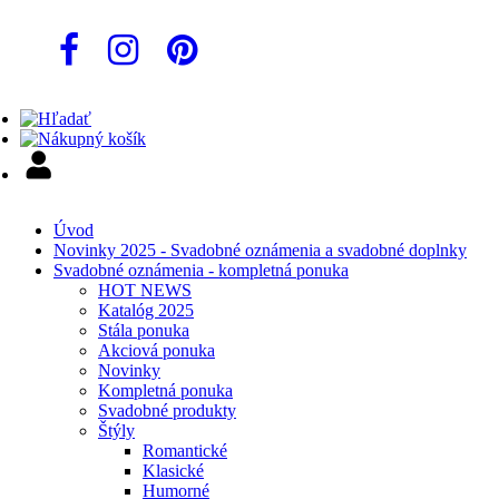
Úvod
Novinky 2025 - Svadobné oznámenia a svadobné doplnky
Svadobné oznámenia - kompletná ponuka
HOT NEWS
Katalóg 2025
Stála ponuka
Akciová ponuka
Novinky
Kompletná ponuka
Svadobné produkty
Štýly
Romantické
Klasické
Humorné