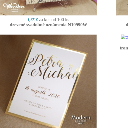
za kus od 100 ks
1,65 €
drevené svadobné oznámenia N19990W
d
tra