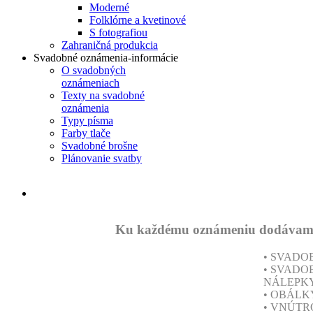
Moderné
Folklórne a kvetinové
S fotografiou
Zahraničná produkcia
Svadobné oznámenia-informácie
O svadobných
oznámeniach
Texty na svadobné
oznámenia
Typy písma
Farby tlače
Svadobné brošne
Plánovanie svatby
Ku každému oznámeniu dodávame a
• SVAD
• SVADO
NÁLEPK
• OBÁLK
• VNÚTR